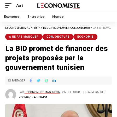
Aa
Economie
Entreprise
Monde
LECONOMISTE MAGHREBIN
>
BLOG
>
ECONOMIE
>
CONJONCTURE
>
LA BID PROMET DE FINANCER DES PROJETS PROPOSÉS PAR LE GOUVERNEMENT TUNISIEN
A NE PAS MANQUER
CONJONCTURE
ECONOMIE
La BID promet de financer des
projets proposés par le
gouvernement tunisien
PARTAGER
PAR
L'ECONOMISTE MAGHRÉBIN
2 MIN LECTURE
2023/07/19 AT 6:36 PM