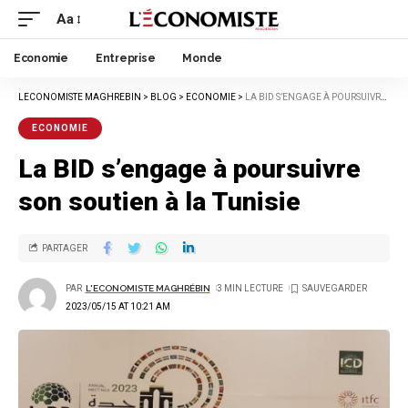
Aa
Economie
Entreprise
Monde
LECONOMISTE MAGHREBIN
>
BLOG
>
ECONOMIE
>
LA BID S’ENGAGE À POURSUIVRE SON SOUTIEN À LA TUNISIE
ECONOMIE
La BID s’engage à poursuivre
son soutien à la Tunisie
PARTAGER
PAR
L'ECONOMISTE MAGHRÉBIN
3 MIN LECTURE
2023/05/15 AT 10:21 AM