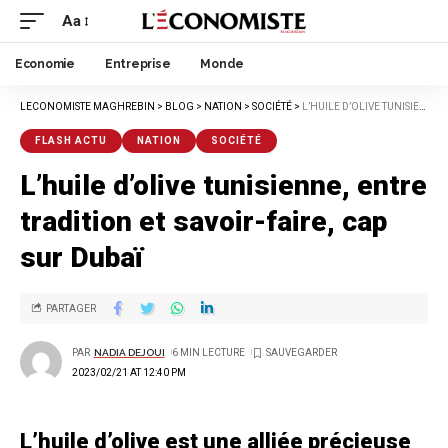
Aa
Economie
Entreprise
Monde
LECONOMISTE MAGHREBIN
>
BLOG
>
NATION
>
SOCIÉTÉ
>
L’HUILE D’OLIVE TUNISIENNE, ENTRE TRADITION ET SAVOIR-FAIRE, CAP SUR DUBAÏ
FLASH ACTU
NATION
SOCIÉTÉ
L’huile d’olive tunisienne, entre
tradition et savoir-faire, cap
sur Dubaï
PARTAGER
PAR
NADIA DEJOUI
6 MIN LECTURE
2023/02/21 AT 12:40 PM
L’huile d’olive est une alliée précieuse