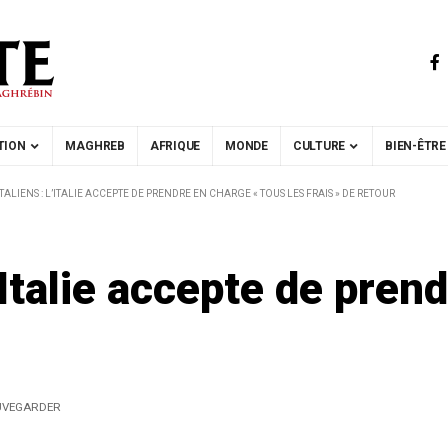
TION
MAGHREB
AFRIQUE
MONDE
CULTURE
BIEN-ÊTRE
TALIENS : L’ITALIE ACCEPTE DE PRENDRE EN CHARGE « TOUS LES FRAIS » DE RETOUR
’Italie accepte de pren