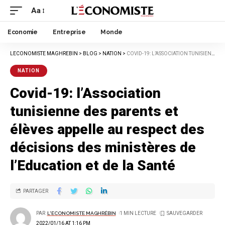
Aa
Economie
Entreprise
Monde
LECONOMISTE MAGHREBIN
>
BLOG
>
NATION
>
COVID-19: L’ASSOCIATION TUNISIENNE DES PARENTS ET ÉLÈVES APPELLE AU RESPECT DES DÉCISIONS DES MINISTÈRES DE L’EDUCATION ET DE LA SANTÉ
NATION
Covid-19: l’Association
tunisienne des parents et
élèves appelle au respect des
décisions des ministères de
l’Education et de la Santé
PARTAGER
PAR
L'ECONOMISTE MAGHRÉBIN
1 MIN LECTURE
2022/01/16 AT 1:16 PM