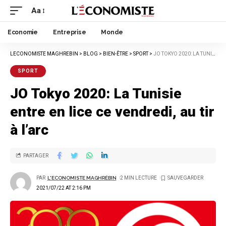
Aa
Economie
Entreprise
Monde
LECONOMISTE MAGHREBIN
>
BLOG
>
BIEN-ÊTRE
>
SPORT
>
JO TOKYO 2020: LA TUNISIE ENTRE EN LICE CE VENDREDI, AU TIR À L’ARC
SPORT
JO Tokyo 2020: La Tunisie
entre en lice ce vendredi, au tir
à l’arc
PARTAGER
PAR
L'ECONOMISTE MAGHRÉBIN
2 MIN LECTURE
2021/07/22 AT 2:16 PM