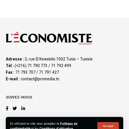
Adresse :
3, rue El Kewekibi 1002 Tunis – Tunisie
Tél :
(+216) 71 790 773 / 71 792 499
Fax :
71 793 707 / 71 791 427
E-mail :
contact@promedia.tn
SUIVEZ-NOUS
En utilisant ce site, vous acceptez la
Politique de
Accept
confidentialité
et les
Conditions d'utilisation
.