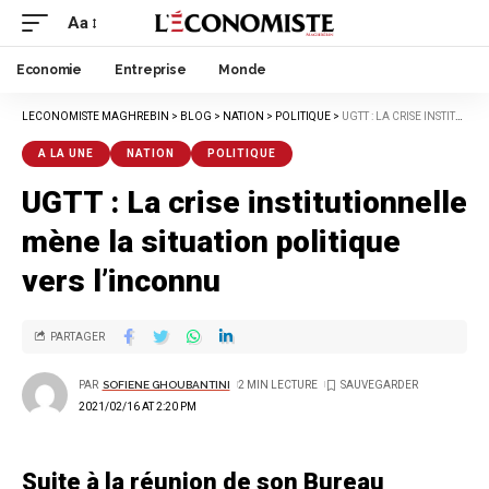
Aa
Economie
Entreprise
Monde
LECONOMISTE MAGHREBIN
>
BLOG
>
NATION
>
POLITIQUE
>
UGTT : LA CRISE INSTITUTIONNELLE MÈNE LA SITUATION POLITIQUE VERS L’INCONNU
A LA UNE
NATION
POLITIQUE
UGTT : La crise institutionnelle
mène la situation politique
vers l’inconnu
PARTAGER
PAR
SOFIENE GHOUBANTINI
2 MIN LECTURE
2021/02/16 AT 2:20 PM
Suite à la réunion de son Bureau