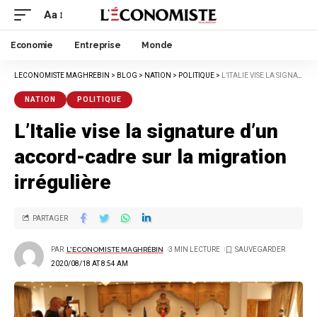
Aa
Economie
Entreprise
Monde
LECONOMISTE MAGHREBIN
>
BLOG
>
NATION
>
POLITIQUE
>
L’ITALIE VISE LA SIGNATURE D’UN ACCORD-CADRE SUR LA MIGRATION IRRÉGULIÈRE
NATION
POLITIQUE
L’Italie vise la signature d’un
accord-cadre sur la migration
irrégulière
PARTAGER
PAR
L'ECONOMISTE MAGHRÉBIN
3 MIN LECTURE
2020/08/18 AT 8:54 AM