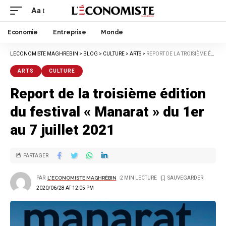
Aa
Economie
Entreprise
Monde
LECONOMISTE MAGHREBIN
>
BLOG
>
CULTURE
>
ARTS
>
REPORT DE LA TROISIÈME ÉDITION DU FESTIVAL « MANARAT » DU 1ER AU 7 JUILLET 2021
ARTS
CULTURE
Report de la troisième édition
du festival « Manarat » du 1er
au 7 juillet 2021
PARTAGER
PAR
L'ECONOMISTE MAGHRÉBIN
2 MIN LECTURE
2020/06/28 AT 12:05 PM