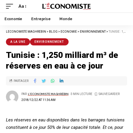
Aa
Economie
Entreprise
Monde
LECONOMISTE MAGHREBIN
>
BLOG
>
ECONOMIE
>
ENVIRONNEMENT
>
TUNISIE : 1,250 MILLIARD M³ DE RÉSERVES EN EAU À CE JOUR
A LA UNE
ENVIRONNEMENT
Tunisie : 1,250 milliard m³ de
réserves en eau à ce jour
PARTAGER
PAR
L'ECONOMISTE MAGHRÉBIN
3 MIN LECTURE
2018/12/22 AT 11:36 AM
Les réserves en eau disponibles dans les barrages tunisiens
constituent à ce jour 50% de leur capacité totale. Et ce, pour