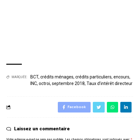
BCT
,
crédits ménages
,
crédits particuliers
,
encours
,
MARQUÉE:
INC
,
octroi
,
septembre 2018
,
Taux d’intérêt directeur
Facebook
Laissez un commentaire
Votre adresse e-mail ne sera pas publiée.
Les champs obligatoires sont indiqués avec
*