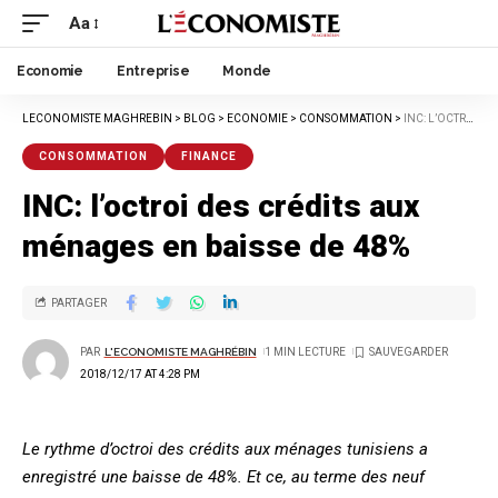
Aa
Economie
Entreprise
Monde
LECONOMISTE MAGHREBIN
>
BLOG
>
ECONOMIE
>
CONSOMMATION
>
INC: L’OCTROI DES CRÉDITS AUX MÉNAGES EN BAISSE DE 48%
CONSOMMATION
FINANCE
INC: l’octroi des crédits aux
ménages en baisse de 48%
PARTAGER
PAR
L'ECONOMISTE MAGHRÉBIN
1 MIN LECTURE
2018/12/17 AT 4:28 PM
Le rythme d’octroi des crédits aux ménages tunisiens a
enregistré une baisse de 48%. Et ce, au terme des neuf