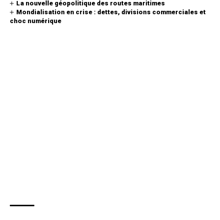
La nouvelle géopolitique des routes maritimes
Mondialisation en crise : dettes, divisions commerciales et
choc numérique