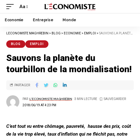
Aa
Economie
Entreprise
Monde
LECONOMISTE MAGHREBIN
>
BLOG
>
ECONOMIE
>
EMPLOI
>
SAUVONS LA PLANÈTE DU TOURBILLON DE LA MONDIALISATION!
BLOG
EMPLOI
Sauvons la planète du
tourbillon de la mondialisation!
PARTAGER
PAR
L'ECONOMISTE MAGHRÉBIN
3 MIN LECTURE
2018/06/19 AT 4:23 PM
C’est tout vu entre chômage, pauvreté, hausse des prix, coût
de la vie trop élevé, taux d’inflation qui ne fléchit pas, notre