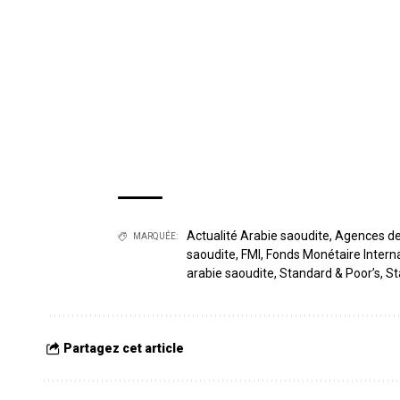
Actualité Arabie saoudite
,
Agences de
MARQUÉE:
saoudite
,
FMI
,
Fonds Monétaire Interna
arabie saoudite
,
Standard & Poor’s
,
St
Partagez cet article