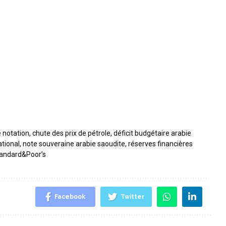
 notation
,
chute des prix de pétrole
,
déficit budgétaire arabie
tional
,
note souveraine arabie saoudite
,
réserves financières
andard&Poor’s
Facebook
Twitter