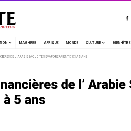
TION
MAGHREB
AFRIQUE
MONDE
CULTURE
BIEN-ÊTRE
NCIÈRES DE L’ ARABIE SAOUDITE S’ÉVAPORERAIENT D’ICI À 5 ANS
inancières de l’ Arabie
i à 5 ans