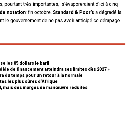
, pourtant très importantes, s’évaporeraient d’ici à cinq
de notation
: fin octobre,
Standard & Poor’s
a dégradé la
ant le gouvernement de ne pas avoir anticipé ce dérapage
e les 85 dollars le baril
odèle de financement atteindra ses limites dès 2027 »
udra du temps pour un retour à la normale
ttes les plus sûres d’Afrique
FMI, mais des marges de manœuvre réduites