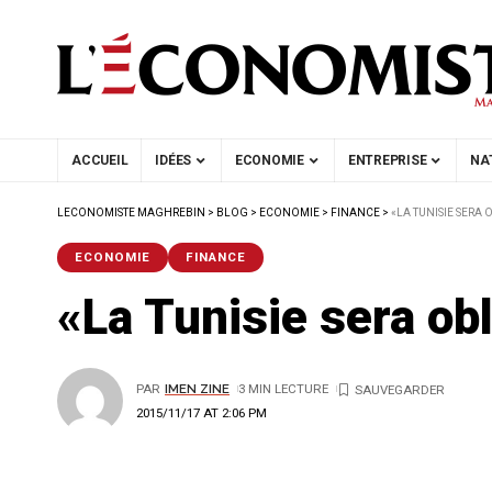
ACCUEIL
IDÉES
ECONOMIE
ENTREPRISE
NA
LECONOMISTE MAGHREBIN
>
BLOG
>
ECONOMIE
>
FINANCE
>
«LA TUNISIE SERA
ECONOMIE
FINANCE
«La Tunisie sera ob
PAR
IMEN ZINE
3 MIN LECTURE
2015/11/17 AT 2:06 PM