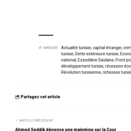
Actualité tunisie
,
capital étranger
,
crim
MARQUÉE:
tunisie
,
Dette extérieure tunisie
,
Econo
national
,
Ezzeddine Saïdane
,
Front po
développement tunisie
,
récession éco
Révolution tunisienne
,
richesses tunis
Partagez cet article
ARTICLE PRÉCÉDENT
Ahmed Seddik dénonce une mainmise sur la Cour