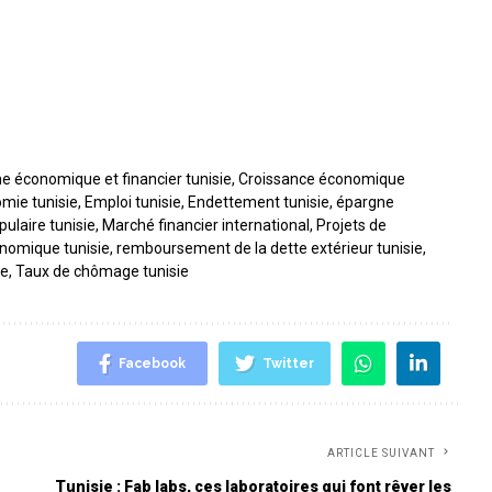
e économique et financier tunisie
,
Croissance économique
mie tunisie
,
Emploi tunisie
,
Endettement tunisie
,
épargne
pulaire tunisie
,
Marché financier international
,
Projets de
nomique tunisie
,
remboursement de la dette extérieur tunisie
,
ie
,
Taux de chômage tunisie
Facebook
Twitter
ARTICLE SUIVANT
Tunisie : Fab labs, ces laboratoires qui font rêver les