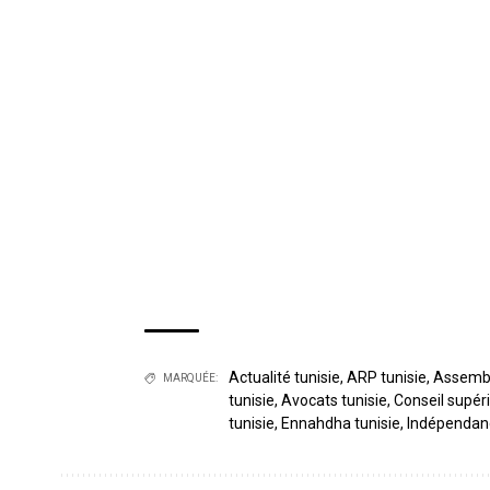
Actualité tunisie
,
ARP tunisie
,
Assembl
MARQUÉE:
tunisie
,
Avocats tunisie
,
Conseil supéri
tunisie
,
Ennahdha tunisie
,
Indépendanc