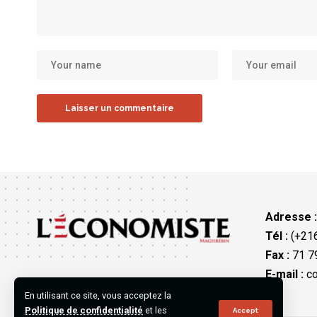
Adresse 
Tél :
(+216
Fax :
71 79
E-mail :
co
En utilisant ce site, vous acceptez la
Politique de confidentialité
et les
Accept