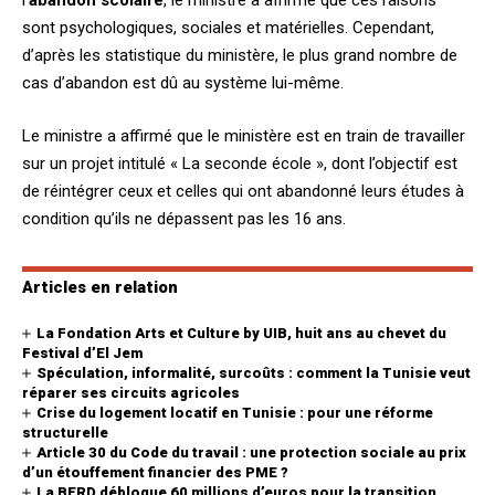
l’
abandon scolaire
, le ministre a affirmé que ces raisons
sont psychologiques, sociales et matérielles. Cependant,
d’après les statistique du ministère, le plus grand nombre de
cas d’abandon est dû au système lui-même.
Le ministre a affirmé que le ministère est en train de travailler
sur un projet intitulé « La seconde école », dont l’objectif est
de réintégrer ceux et celles qui ont abandonné leurs études à
condition qu’ils ne dépassent pas les 16 ans.
Articles en relation
La Fondation Arts et Culture by UIB, huit ans au chevet du
Festival d’El Jem
Spéculation, informalité, surcoûts : comment la Tunisie veut
réparer ses circuits agricoles
Crise du logement locatif en Tunisie : pour une réforme
structurelle
Article 30 du Code du travail : une protection sociale au prix
d’un étouffement financier des PME ?
La BERD débloque 60 millions d’euros pour la transition