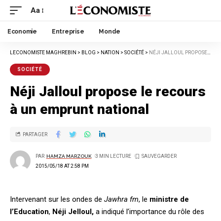
Aa
Economie
Entreprise
Monde
LECONOMISTE MAGHREBIN
>
BLOG
>
NATION
>
SOCIÉTÉ
>
NÉJI JALLOUL PROPOSE LE RECOURS À UN EMPRUNT NATIONAL
SOCIÉTÉ
Néji Jalloul propose le recours
à un emprunt national
PARTAGER
PAR
HAMZA MARZOUK
3 MIN LECTURE
2015/05/18 AT 2:58 PM
Intervenant sur les ondes de
Jawhra fm
, le
ministre de
l’Education
,
Néji Jelloul,
a indiqué l’importance du rôle des