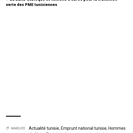
verte des PME tunisiennes
Actualité tunisie
,
Emprunt national tunisie
,
Hommes
MARQUÉE: