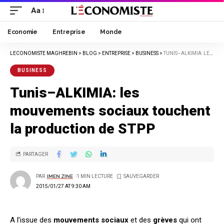
Aa
Economie
Entreprise
Monde
LECONOMISTE MAGHREBIN
>
BLOG
>
ENTREPRISE
>
BUSINESS
>
TUNIS–ALKIMIA: LES MOUVEMENTS SOCIAUX TOUCHENT LA PRODUCTION DE STPP
BUSINESS
Tunis–ALKIMIA: les
mouvements sociaux touchent
la production de STPP
PARTAGER
PAR
IMEN ZINE
1 MIN LECTURE
2015/01/27 AT 9:30 AM
A l’issue des
mouvements sociaux
et des
grèves
qui ont