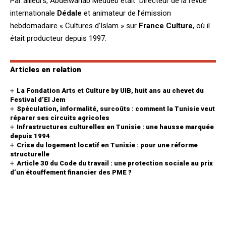
Par ailleurs, Abdelwahab Meddeb était Directeur de la revue
internationale
Dédale
et animateur de l’émission
hebdomadaire « Cultures d’Islam » sur
France Culture
, où il
était producteur depuis 1997.
Articles en relation
La Fondation Arts et Culture by UIB, huit ans au chevet du
Festival d’El Jem
Spéculation, informalité, surcoûts : comment la Tunisie veut
réparer ses circuits agricoles
Infrastructures culturelles en Tunisie : une hausse marquée
depuis 1994
Crise du logement locatif en Tunisie : pour une réforme
structurelle
Article 30 du Code du travail : une protection sociale au prix
d’un étouffement financier des PME ?