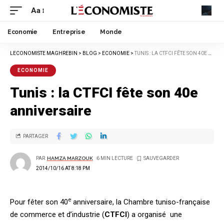
Aa
Economie
Entreprise
Monde
LECONOMISTE MAGHREBIN
>
BLOG
>
ECONOMIE
>
TUNIS : LA CTFCI FÊTE SON 40E ANNIVERSAIRE
ECONOMIE
Tunis : la CTFCI fête son 40e
anniversaire
PARTAGER
PAR
HAMZA MARZOUK
6 MIN LECTURE
2014/10/16 AT 8:18 PM
e
Pour fêter son 40
anniversaire, la Chambre tuniso-française
de commerce et d’industrie (
CTFCI
) a organisé une