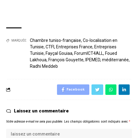
Chambre tuniso-française
,
Co-localisation en
MARQUÉE:
Tunisie
,
CTFI
,
Entreprises France
,
Entreprises
Tunisie
,
Fayçal Gouiaa
,
ForumICT4ALL
,
Foued
Lakhoua
,
François Gouyette
,
IPEMED
,
méditerranée
,
Radhi Meddeb
Facebook
Laissez un commentaire
Votre adresse e-mail ne sera pas publiée.
Les champs obligatoires sont indiqués avec
*