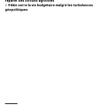
réparer ses circuits agricoles
Pékin serre la vis budgétaire malgré les turbulences
géopolitiques