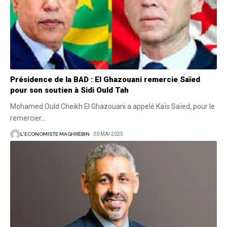
Présidence de la BAD : El Ghazouani remercie Saïed
pour son soutien à Sidi Ould Tah
Mohamed Ould Cheikh El Ghazouani a appelé Kaïs Saïed, pour le
remercier
…
L'ECONOMISTE MAGHRÉBIN
30 MAI 2025