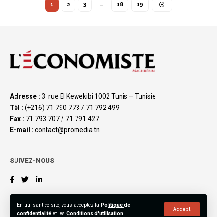
1
2
3
…
18
19
Adresse :
3, rue El Kewekibi 1002 Tunis – Tunisie
Tél :
(+216) 71 790 773 / 71 792 499
Fax :
71 793 707 / 71 791 427
E-mail :
contact@promedia.tn
SUIVEZ-NOUS
En utilisant ce site, vous acceptez la
Politique de
Accept
confidentialité
et les
Conditions d'utilisation
.
©2023 L’Économiste Maghrébin, All Rights Reserved