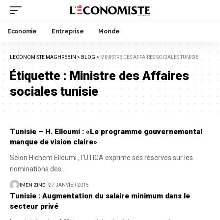
Economie
Entreprise
Monde
LECONOMISTE MAGHREBIN
>
BLOG
>
MINISTRE DES AFFAIRES SOCIALES TUNISIE
Étiquette :
Ministre des Affaires
sociales tunisie
Tunisie – H. Elloumi : «Le programme gouvernemental
manque de vision claire»
Selon Hichem Elloumi , l'UTICA exprime ses réserves sur les
nominations des
…
IMEN ZINE
27 JANVIER 2015
Tunisie : Augmentation du salaire minimum dans le
secteur privé