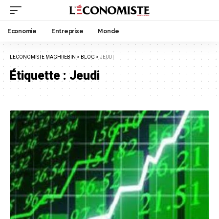
Economie
Entreprise
Monde
LECONOMISTE MAGHREBIN
>
BLOG
>
JEUDI
Étiquette :
Jeudi