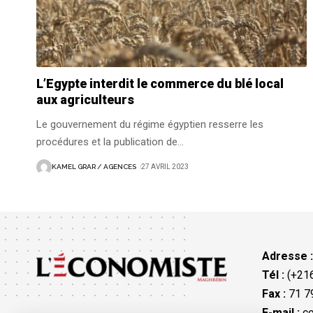
L’Egypte interdit le commerce du blé local
aux agriculteurs
Le gouvernement du régime égyptien resserre les
procédures et la publication de
…
KAMEL GRAR / AGENCES
27 AVRIL 2023
Adresse 
Tél :
(+216
Fax :
71 79
E-mail :
co