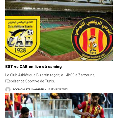
EST vs CAB en live streaming
Le Club Athlétique Bizertin reçoit, à 14h00 à Zarzouna,
l’Espérance Sportive de Tunis
…
L'ECONOMISTE MAGHRÉBIN
2 FÉVRIER 2023