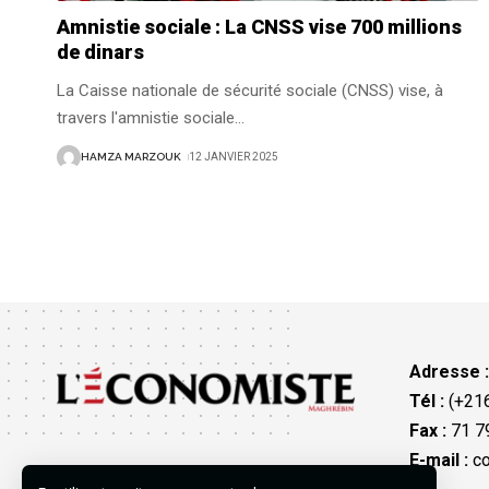
Amnistie sociale : La CNSS vise 700 millions
de dinars
La Caisse nationale de sécurité sociale (CNSS) vise, à
travers l'amnistie sociale
…
HAMZA MARZOUK
12 JANVIER 2025
Adresse 
Tél :
(+216
Fax :
71 79
E-mail :
co