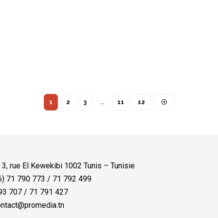
1
2
3
…
11
12
:
3, rue El Kewekibi 1002 Tunis – Tunisie
) 71 790 773 / 71 792 499
3 707 / 71 791 427
ntact@promedia.tn