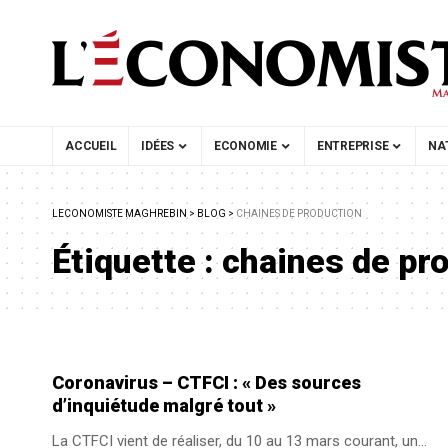
ACCUEIL
IDÉES
ECONOMIE
ENTREPRISE
NA
LECONOMISTE MAGHREBIN
>
BLOG
>
CHAINES DE PRODUCTION
Étiquette :
chaines de pr
Coronavirus – CTFCI : « Des sources
d’inquiétude malgré tout »
La CTFCI vient de réaliser, du 10 au 13 mars courant, un
…