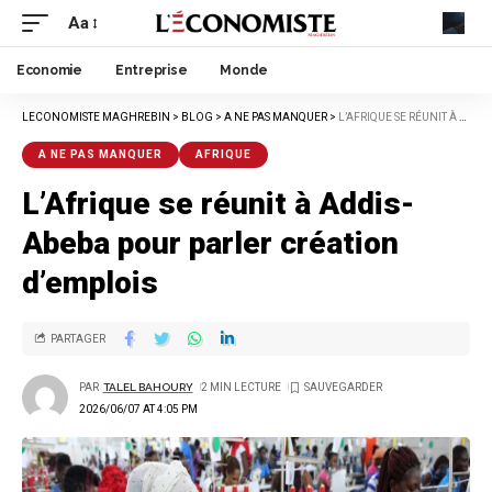
Aa
Economie
Entreprise
Monde
LECONOMISTE MAGHREBIN
>
BLOG
>
A NE PAS MANQUER
>
L’AFRIQUE SE RÉUNIT À ADDIS-ABEBA POUR PARLER CRÉATION D’EMPLOIS
A NE PAS MANQUER
AFRIQUE
L’Afrique se réunit à Addis-
Abeba pour parler création
d’emplois
PARTAGER
PAR
TALEL BAHOURY
2 MIN LECTURE
2026/06/07 AT 4:05 PM