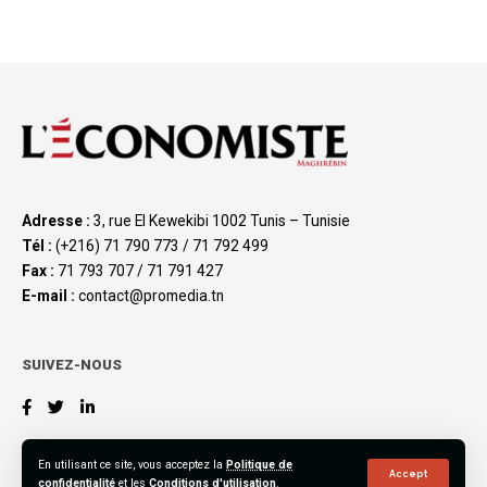
Adresse :
3, rue El Kewekibi 1002 Tunis – Tunisie
Tél :
(+216) 71 790 773 / 71 792 499
Fax :
71 793 707 / 71 791 427
E-mail :
contact@promedia.tn
SUIVEZ-NOUS
En utilisant ce site, vous acceptez la
Politique de
Accept
confidentialité
et les
Conditions d'utilisation
.