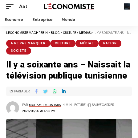
Aa
Economie
Entreprise
Monde
LECONOMISTE MAGHREBIN
>
BLOG
>
CULTURE
>
MÉDIAS
>
IL Y A SOIXANTE ANS – NAISSAIT LA TÉLÉVISION PUBLIQUE TUNISIENNE
A NE PAS MANQUER
CULTURE
MÉDIAS
NATION
SOCIÉTÉ
Il y a soixante ans – Naissait la
télévision publique tunisienne
PARTAGER
PAR
MOHAMED GONTARA
4 MIN LECTURE
2026/06/02 AT 4:25 PM