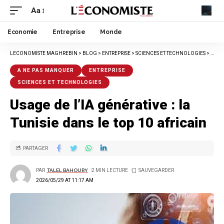
Aa
Economie
Entreprise
Monde
LECONOMISTE MAGHREBIN
>
BLOG
>
ENTREPRISE
>
SCIENCES ET TECHNOLOGIES
>
USAGE
A NE PAS MANQUER
ENTREPRISE
SCIENCES ET TECHNOLOGIES
Usage de l’IA générative : la
Tunisie dans le top 10 africain
PARTAGER
PAR
TALEL BAHOURY
2 MIN LECTURE
2026/05/29 AT 11:17 AM