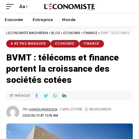
Aa
Economie
Entreprise
Monde
LECONOMISTE MAGHREBIN
>
BLOG
>
ECONOMIE
>
FINANCE
>
BVMT : TÉLÉCOMS ET FINANCE PORTENT LA CROISSANCE DES SOCIÉTÉS COTÉES
A NE PAS MANQUER
ECONOMIE
FINANCE
BVMT : télécoms et finance
portent la croissance des
sociétés cotées
PARTAGER
PAR
HAMZA MARZOUK
2 MIN LECTURE
2026/05/19 AT 10:05 AM