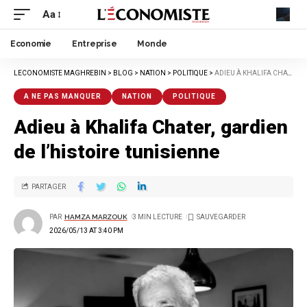
Aa
Economie
Entreprise
Monde
LECONOMISTE MAGHREBIN
>
BLOG
>
NATION
>
POLITIQUE
>
ADIEU À KHALIFA CHATER, GARDIEN DE L’HISTOIRE TUNISIENNE
A NE PAS MANQUER
NATION
POLITIQUE
Adieu à Khalifa Chater, gardien
de l’histoire tunisienne
PARTAGER
PAR
HAMZA MARZOUK
3 MIN LECTURE
2026/05/13 AT 3:40 PM