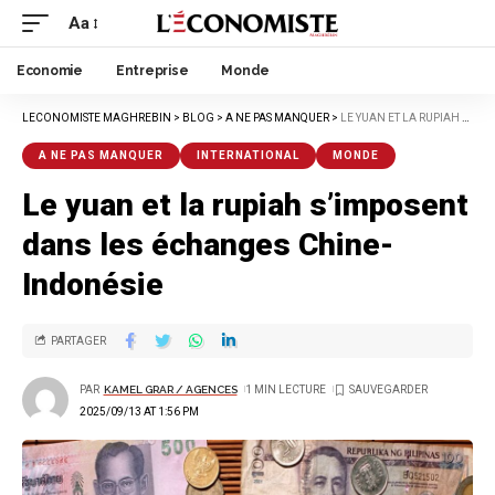
Aa
Economie
Entreprise
Monde
LECONOMISTE MAGHREBIN
>
BLOG
>
A NE PAS MANQUER
>
LE YUAN ET LA RUPIAH S’IMPOSENT DANS LES ÉCHANGES CHINE-INDONÉSIE
A NE PAS MANQUER
INTERNATIONAL
MONDE
Le yuan et la rupiah s’imposent
dans les échanges Chine-
Indonésie
PARTAGER
PAR
KAMEL GRAR / AGENCES
1 MIN LECTURE
2025/09/13 AT 1:56 PM