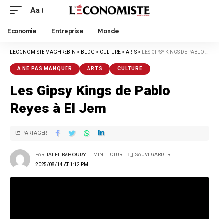
Aa
Economie
Entreprise
Monde
LECONOMISTE MAGHREBIN
>
BLOG
>
CULTURE
>
ARTS
>
LES GIPSY KINGS DE PABLO REYES À EL JEM
A NE PAS MANQUER
ARTS
CULTURE
Les Gipsy Kings de Pablo
Reyes à El Jem
PARTAGER
PAR
TALEL BAHOURY
1 MIN LECTURE
2025/08/14 AT 1:12 PM