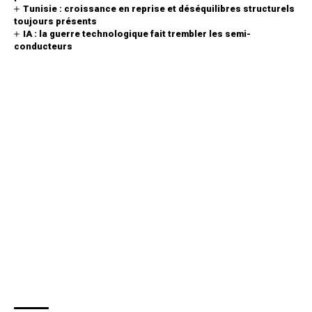
Tunisie : croissance en reprise et déséquilibres structurels
toujours présents
IA : la guerre technologique fait trembler les semi-
conducteurs