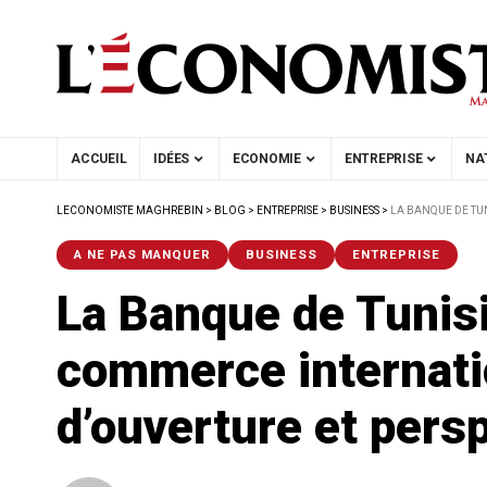
ACCUEIL
IDÉES
ECONOMIE
ENTREPRISE
NA
LECONOMISTE MAGHREBIN
>
BLOG
>
ENTREPRISE
>
BUSINESS
>
LA BANQUE DE TU
A NE PAS MANQUER
BUSINESS
ENTREPRISE
La Banque de Tunisi
commerce internatio
d’ouverture et pers