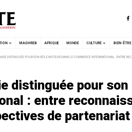
TION
MAGHREB
AFRIQUE
MONDE
CULTURE
BIEN-ÊTRE
NISIE DISTINGUÉE POUR SON RÔLE MOTEUR DANS LE COMMERCE INTERNATIONAL : ENTRE RECO
e distinguée pour son 
nal : entre reconnaiss
pectives de partenariat