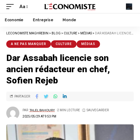
Aa
Economie
Entreprise
Monde
LECONOMISTE MAGHREBIN
>
BLOG
>
CULTURE
>
MÉDIAS
>
DAR ASSABAH LICENCIE SON ANCIEN RÉDACTEUR EN CHEF, SOFIEN REJEB
A NE PAS MANQUER
CULTURE
MÉDIAS
Dar Assabah licencie son
ancien rédacteur en chef,
Sofien Rejeb
PARTAGER
PAR
TALEL BAHOURY
2 MIN LECTURE
2025/05/29 AT 9:53 PM