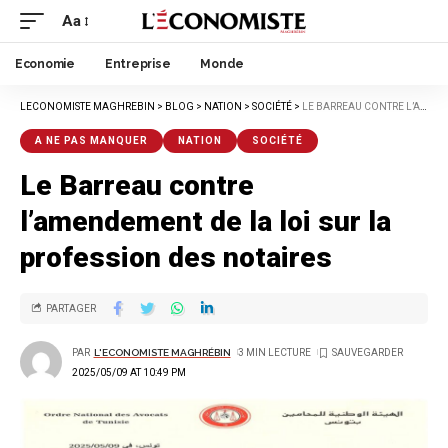
Aa
Economie
Entreprise
Monde
LECONOMISTE MAGHREBIN
>
BLOG
>
NATION
>
SOCIÉTÉ
>
LE BARREAU CONTRE L’AMENDEMENT DE LA LOI SUR LA PROFESSION DES NOTAIRES
A NE PAS MANQUER
NATION
SOCIÉTÉ
Le Barreau contre
l’amendement de la loi sur la
profession des notaires
PARTAGER
PAR
L'ECONOMISTE MAGHRÉBIN
3 MIN LECTURE
2025/05/09 AT 10:49 PM