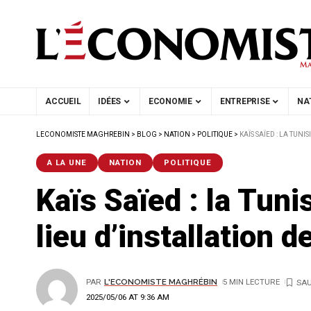
ACCUEIL
IDÉES
ECONOMIE
ENTREPRISE
NA
LECONOMISTE MAGHREBIN
>
BLOG
>
NATION
>
POLITIQUE
>
KAÏS SAÏED : LA TUN
A LA UNE
NATION
POLITIQUE
Kaïs Saïed : la Tuni
lieu d’installation 
PAR
L'ECONOMISTE MAGHRÉBIN
5 MIN LECTURE
2025/05/06 AT 9:36 AM