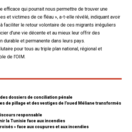
efficace qui pourrait nous permettre de trouver une
et victimes de ce fléau », a-t-elle révélé, indiquant avoir
 faciliter le retour volontaire de ces migrants irréguliers
icier d’une vie décente et au mieux leur offrir des
çon durable et permanente dans leurs pays.
utaire pour tous au triple plan national, régional et
ble de l’OIM.
 des dossiers de conciliation pénale
mes de pillage et des vestiges de l’oued Méliane transformés
 discours responsable
enir la Tunisie face aux incendies
 croisés » face aux coupures et aux incendies