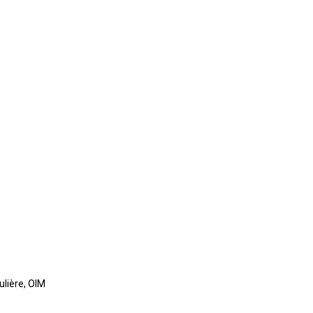
ulière
,
OIM