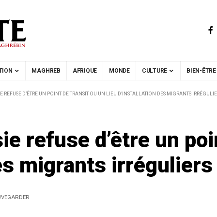
TION
MAGHREB
AFRIQUE
MONDE
CULTURE
BIEN-ÊTRE
ISIE REFUSE D’ÊTRE UN POINT DE TRANSIT OU UN LIEU D’INSTALLATION DES MIGRANTS IRRÉGULI
sie refuse d’être un poi
des migrants irréguliers