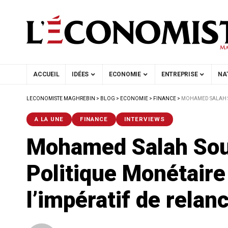
ACCUEIL
IDÉES
ECONOMIE
ENTREPRISE
NA
LECONOMISTE MAGHREBIN
>
BLOG
>
ECONOMIE
>
FINANCE
>
MOHAMED SALAH SO
A LA UNE
FINANCE
INTERVIEWS
Mohamed Salah Soui
Politique Monétaire 
l’impératif de relan