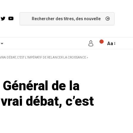
Aa
AI DÉBAT, C’EST L’IMPÉRATIF DE RELANCER LA CROISSANCE »
Général de la
vrai débat, c’est