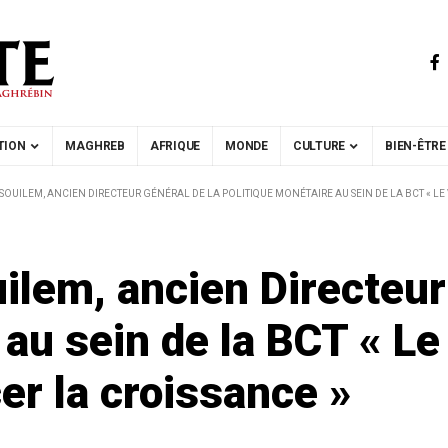
TION
MAGHREB
AFRIQUE
MONDE
CULTURE
BIEN-ÊTRE
UILEM, ANCIEN DIRECTEUR GÉNÉRAL DE LA POLITIQUE MONÉTAIRE AU SEIN DE LA BCT « LE VR
lem, ancien Directeur 
au sein de la BCT « Le 
cer la croissance »