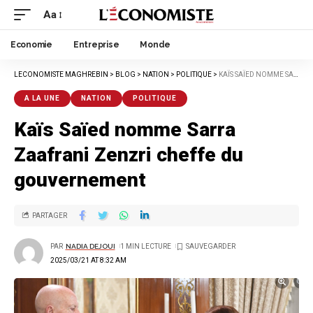
Aa
Economie
Entreprise
Monde
LECONOMISTE MAGHREBIN
>
BLOG
>
NATION
>
POLITIQUE
>
KAÏS SAÏED NOMME SARRA ZAAFRANI ZENZRI CHEFFE DU GOUVERNEMENT
A LA UNE
NATION
POLITIQUE
Kaïs Saïed nomme Sarra
Zaafrani Zenzri cheffe du
gouvernement
PARTAGER
PAR
NADIA DEJOUI
1 MIN LECTURE
2025/03/21 AT 8:32 AM