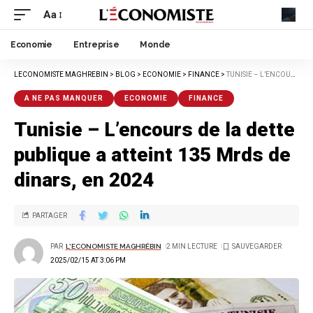
Aa
Economie
Entreprise
Monde
LECONOMISTE MAGHREBIN
>
BLOG
>
ECONOMIE
>
FINANCE
>
TUNISIE – L’ENCOURS DE LA DETTE PUBLIQUE A ATTEINT 135 MRDS DE DINARS, EN 2024
A NE PAS MANQUER
ECONOMIE
FINANCE
Tunisie – L’encours de la dette
publique a atteint 135 Mrds de
dinars, en 2024
PARTAGER
PAR
L'ECONOMISTE MAGHRÉBIN
2 MIN LECTURE
2025/02/15 AT 3:06 PM