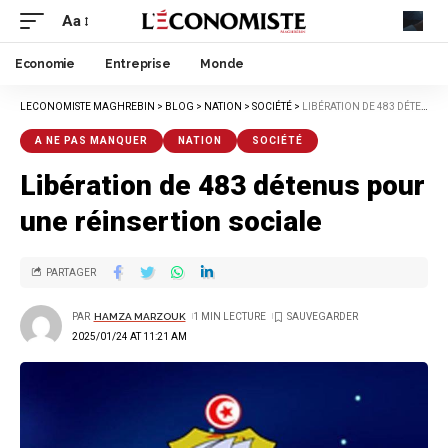
Aa
Economie
Entreprise
Monde
LECONOMISTE MAGHREBIN
>
BLOG
>
NATION
>
SOCIÉTÉ
>
LIBÉRATION DE 483 DÉTENUS POUR UNE RÉINSERTION SOCIALE
A NE PAS MANQUER
NATION
SOCIÉTÉ
Libération de 483 détenus pour
une réinsertion sociale
PARTAGER
PAR
HAMZA MARZOUK
1 MIN LECTURE
2025/01/24 AT 11:21 AM