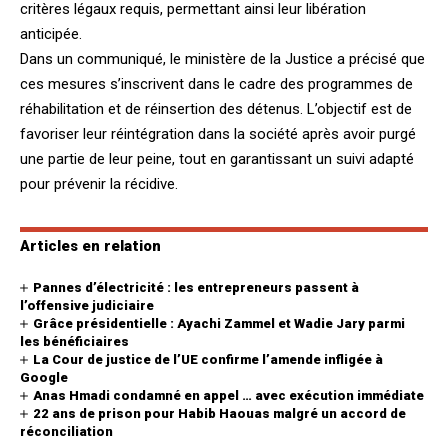
critères légaux requis, permettant ainsi leur libération
anticipée.
Dans un communiqué, le ministère de la Justice a précisé que
ces mesures s’inscrivent dans le cadre des programmes de
réhabilitation et de réinsertion des détenus. L’objectif est de
favoriser leur réintégration dans la société après avoir purgé
une partie de leur peine, tout en garantissant un suivi adapté
pour prévenir la récidive.
Articles en relation
Pannes d’électricité : les entrepreneurs passent à
l’offensive judiciaire
Grâce présidentielle : Ayachi Zammel et Wadie Jary parmi
les bénéficiaires
La Cour de justice de l’UE confirme l’amende infligée à
Google
Anas Hmadi condamné en appel … avec exécution immédiate
22 ans de prison pour Habib Haouas malgré un accord de
réconciliation