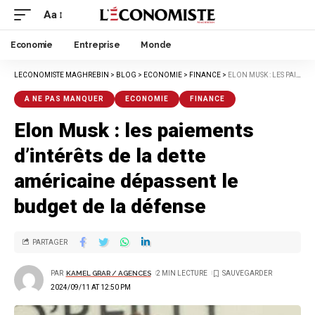
Aa
Economie
Entreprise
Monde
LECONOMISTE MAGHREBIN
>
BLOG
>
ECONOMIE
>
FINANCE
>
ELON MUSK : LES PAIEMENTS D’INTÉRÊTS DE LA DETTE AMÉRICAINE DÉPASSENT LE BUDGET DE LA DÉFENSE
A NE PAS MANQUER
ECONOMIE
FINANCE
Elon Musk : les paiements
d’intérêts de la dette
américaine dépassent le
budget de la défense
PARTAGER
PAR
KAMEL GRAR / AGENCES
2 MIN LECTURE
2024/09/11 AT 12:50 PM