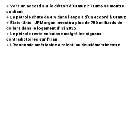
Vers un accord sur le détroit d’Ormuz ? Trump se montre
confiant
Le pétrole chute de 4 % dans l’espoir d’un accord à Ormuz
États-Unis : JPMorgan investira plus de 750 milliards de
dollars dans le logement d’ici 2035
Le pétrole reste en baisse malgré les signaux
contradictoires sur l’Iran
L’économie américaine a ralenti au deuxième trimestre