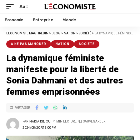
Aa
Economie
Entreprise
Monde
LECONOMISTE MAGHREBIN
>
BLOG
>
NATION
>
SOCIÉTÉ
>
LA DYNAMIQUE FÉMINISTE MANIFESTE POUR LA LIBERTÉ DE SONIA DAHMANI ET DES AUTRES FEMMES EMPRISONNÉES
A NE PAS MANQUER
NATION
SOCIÉTÉ
La dynamique féministe
manifeste pour la liberté de
Sonia Dahmani et des autres
femmes emprisonnées
PARTAGER
PAR
NADIA DEJOUI
1 MIN LECTURE
2024/08/20 AT 3:00 PM