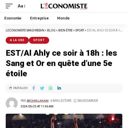
Aa
Economie
Entreprise
Monde
LECONOMISTE MAGHREBIN
>
BLOG
>
BIEN-ÊTRE
>
SPORT
>
EST/AL AHLY CE SOIR À 18H : LES SANG ET OR EN QUÊTE D’UNE 5E ÉTOILE
A LA UNE
SPORT
EST/Al Ahly ce soir à 18h : les
Sang et Or en quête d’une 5e
étoile
PARTAGER
PAR
BÉCHIR LAKANI
6 MIN LECTURE
2024/05/25 AT 11:46 AM