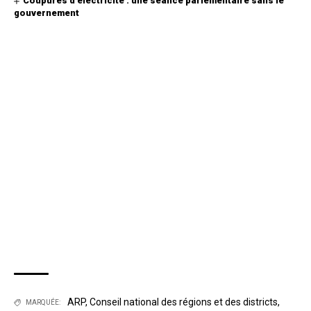
Coupures d’électricité : une séance parlementaire sans le
gouvernement
ARP
,
Conseil national des régions et des districts
,
MARQUÉE: