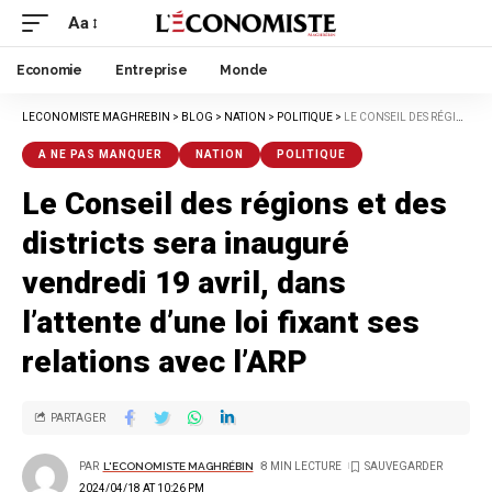
Aa
Economie
Entreprise
Monde
LECONOMISTE MAGHREBIN
>
BLOG
>
NATION
>
POLITIQUE
>
LE CONSEIL DES RÉGIONS ET DES DISTRICTS SERA INAUGURÉ VENDREDI 19 AVRIL, DANS L’ATTENTE D’UNE LOI FIXANT SES RELATIONS AVEC L’ARP
A NE PAS MANQUER
NATION
POLITIQUE
Le Conseil des régions et des
districts sera inauguré
vendredi 19 avril, dans
l’attente d’une loi fixant ses
relations avec l’ARP
PARTAGER
PAR
L'ECONOMISTE MAGHRÉBIN
8 MIN LECTURE
2024/04/18 AT 10:26 PM