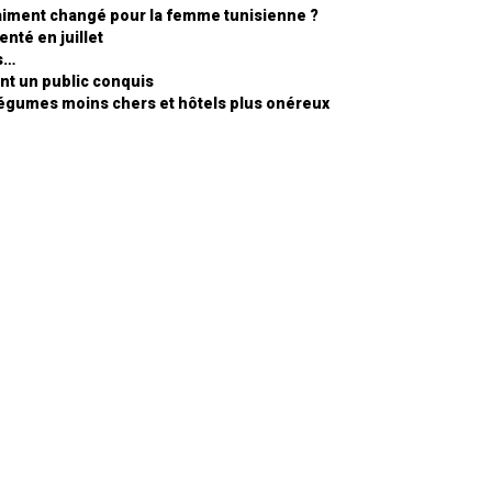
 vraiment changé pour la femme tunisienne ?
nté en juillet
is…
nt un public conquis
e légumes moins chers et hôtels plus onéreux