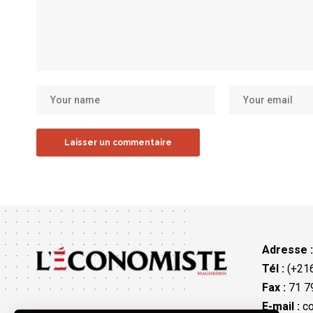
Adresse 
Tél :
(+216
Fax :
71 79
E-mail :
co