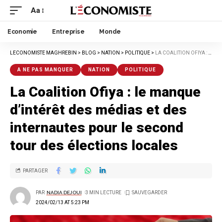
Aa
Economie
Entreprise
Monde
LECONOMISTE MAGHREBIN
>
BLOG
>
NATION
>
POLITIQUE
>
LA COALITION OFIYA : LE MANQUE D’INTÉRÊT DES MÉDIAS ET DES INTERNAUTES POUR LE SECOND TOUR DES ÉLECTIONS LOCALES
A NE PAS MANQUER
NATION
POLITIQUE
La Coalition Ofiya : le manque
d’intérêt des médias et des
internautes pour le second
tour des élections locales
PARTAGER
PAR
NADIA DEJOUI
3 MIN LECTURE
2024/02/13 AT 5:23 PM